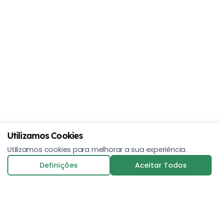
CONVOCATORIA ELEICOES E ORC PREVISO
20 21 11 20
Eleições e Orçamento Previsional
Data:
20/11/2020
Publicado:
06/02/2026
Visualizações:
118
Visualizar
Download
Utilizamos Cookies
Utilizamos cookies para melhorar a sua experiência.
Definições
Aceitar Todos
CONVOCATORIA ASS GERAL ORCAMENTO
PREVISIONAL 2020 11 19
Orçamento Previsional 2020
Data:
19/11/2019
Publicado:
06/02/2026