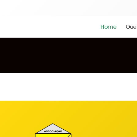
Home
Que
We