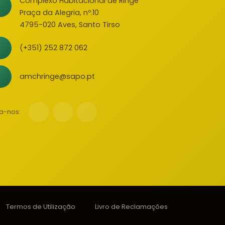
Complexo Habitacional de Ringe
Praça da Alegria, nº.10
4795-020 Aves, Santo Tirso
(+351) 252 872 062
amchringe@sapo.pt
a-nos:
Termos de Utilização
Livro de Reclamações